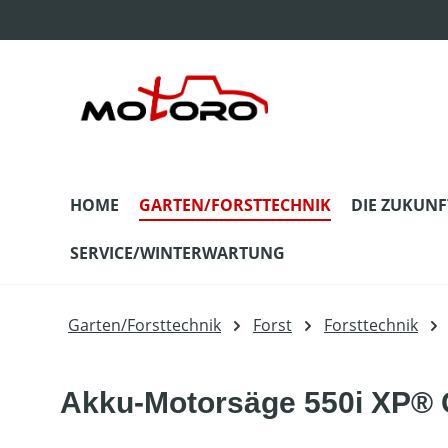
m Hauptinhalt springen
Zur Suche springen
Zur Hauptnavigation springen
HOME
GARTEN/FORSTTECHNIK
DIE ZUKUNF
SERVICE/WINTERWARTUNG
Garten/Forsttechnik
Forst
Forsttechnik
Akku-Motorsäge 550i XP® 