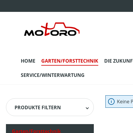
m Hauptinhalt springen
Zur Suche springen
Zur Hauptnavigation springen
HOME
GARTEN/FORSTTECHNIK
DIE ZUKUNF
SERVICE/WINTERWARTUNG
Keine 
PRODUKTE FILTERN
Garten/Forsttechnik