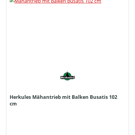
Herkules Mähantrieb mit Balken Busatis 102
cm