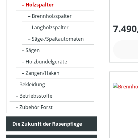
Holzspalter
Brennholzspalter
NOTWENDIGE TRAKTORLEISTUNG (IN KW)
7.490
Langholzspalter
SPALTGUTLÄNGE MAX (IN CM)
Säge-/Spaltautomaten
Sägen
SPALTKRAFT (IN T)
Holzbündelgeräte
Zangen/Haken
STAMMDURCHMESSER MAX (IN CM)
Bekleidung
Betriebsstoffe
PREIS
Zubehör Forst
Die Zukunft der Rasenpflege