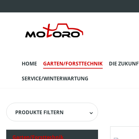
m Hauptinhalt springen
Zur Suche springen
Zur Hauptnavigation springen
HOME
GARTEN/FORSTTECHNIK
DIE ZUKUNF
SERVICE/WINTERWARTUNG
PRODUKTE FILTERN
Garten/Forsttechnik
HERSTELLER