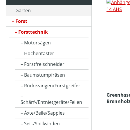
Garten
BETRIEBSART
Forst
Forsttechnik
FARBE (GERÄT)
Motorsägen
Hochentaster
KLASSIFIZIERUNG
Forstfreischneider
Baumstumpfräsen
MOTORLEISTUNG (IN PS)
Rückezangen/Forstgreifer
Greenbas
Brennholz
Schärf-/Entnietgeräte/Feilen
MOTORLEISTUNG (IN KW)
Äxte/Beile/Sappies
Seil-/Spillwinden
MOTORTYP (HERSTELLERBEZEICHNUNG)