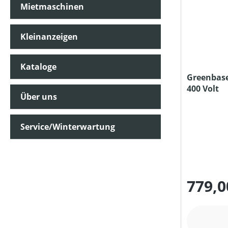
Mietmaschinen
Kleinanzeigen
Kataloge
Greenbase
400 Volt
Über uns
Service/Winterwartung
779,0