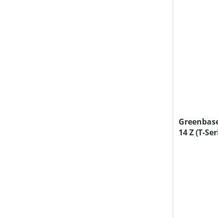
Greenbase
14 Z (T-Se