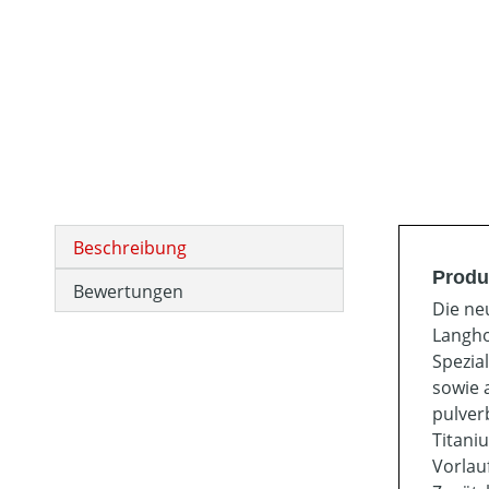
Beschreibung
Produ
Bewertungen
Die ne
Langho
Spezia
sowie 
pulver
Titani
Vorlau