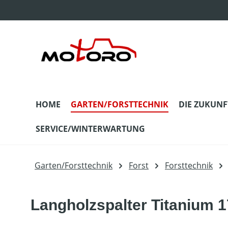
m Hauptinhalt springen
Zur Suche springen
Zur Hauptnavigation springen
HOME
GARTEN/FORSTTECHNIK
DIE ZUKUNF
SERVICE/WINTERWARTUNG
Garten/Forsttechnik
Forst
Forsttechnik
Langholzspalter Titanium 1