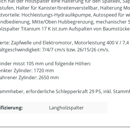
ich hat der Holzspalter eine Halterung für den Spaltkeil, Sap
tufen, Halter für Kanister/breitenverstellbar, Halterung M
tvorteile: Hochleistungs-Hydraulikpumpe, Autospeed für wirt
ndbedienung, Mitte/Oben Hubbegrenzung, mechanischer S
lzspalter Titanium 17 K ist zum Aufspalten von Baumstücken
rte: Zapfwelle und Elektromotor, Motorleistung 400 V / 7,4
altgeschwindigkeit: 7/4/7 cm/s bzw. 26/15/26 cm/s.
linder misst 105 mm und folgende Höhen:
nkter Zylinder: 1720 mm
ahrener Zylinder: 2650 mm
Stammheber, erforderliche Schlepperkraft 29 PS, inkl. Stamm
ifizierung:
Langholzspalter