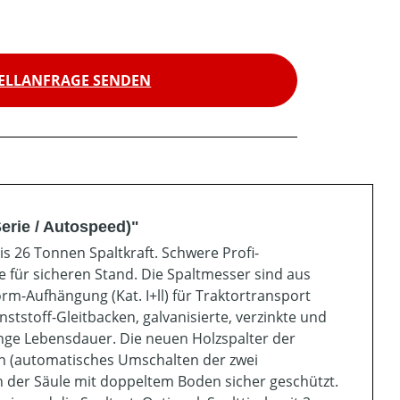
ELLANFRAGE SENDEN
erie / Autospeed)"
s 26 Tonnen Spaltkraft. Schwere Profi-
e für sicheren Stand. Die Spaltmesser sind aus
orm-Aufhängung (Kat. I+ll) für Traktortransport
tstoff-Gleitbacken, galvanisierte, verzinkte und
lange Lebensdauer. Die neuen Holzspalter der
on (automatisches Umschalten der zwei
 in der Säule mit doppeltem Boden sicher geschützt.