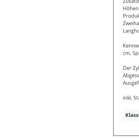
Zusätzl
Höhens
Produk
Zweiha
Langho
Kennwe
cm, Sp
Der Zy
Abgese
Ausgef
inkl. 
Klass