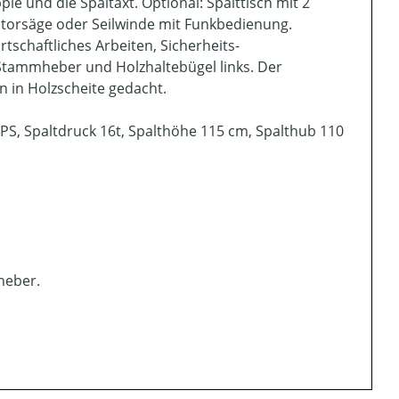
pie und die Spaltaxt. Optional: Spalttisch mit 2
otorsäge oder Seilwinde mit Funkbedienung.
schaftliches Arbeiten, Sicherheits-
tammheber und Holzhaltebügel links. Der
 in Holzscheite gedacht.
 PS, Spaltdruck 16t, Spalthöhe 115 cm, Spalthub 110
heber.