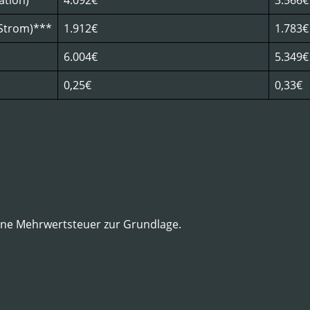
ation)
4.092€
3.566€
d Strom)***
1.912€
1.783€
6.004€
5.349€
0,25€
0,33€
ne Mehrwertsteuer zur Grundlage.