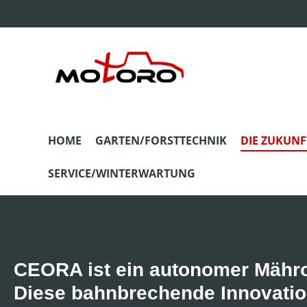
m Hauptinhalt springen
Zur Suche springen
Zur Hauptnavigation springen
HOME
GARTEN/FORSTTECHNIK
DIE ZUKUNF
SERVICE/WINTERWARTUNG
CEORA ist ein autonomer Mährob
Diese bahnbrechende Innovation