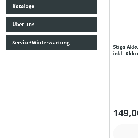
Kataloge
KETTENLÄNGE (IN CM)
Über uns
KETTENTEILUNG (IN ")
Service/Winterwartung
Stiga Akku
inkl. Akk
KETTENTREIBGLIEDERBREITE (IN MM)
KLASSIFIZIERUNG
LADEKAPAZITÄT MAX (IN CM³)
149,0
LADEZEIT (IN MIN)