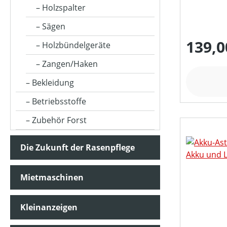
Holzspalter
Sägen
BEFESTIGUNG
139,0
Holzbündelgeräte
BETRIEBSART
Zangen/Haken
Bekleidung
FARBE (GERÄT)
Betriebsstoffe
Zubehör Forst
FASSUNGSVOLUMEN MAX (IN L)
Die Zukunft der Rasenpflege
GEEIGNET FÜR SÄGEKETTEN (IN ")
Mietmaschinen
Kleinanzeigen
HUBRAUM (IN CM³)