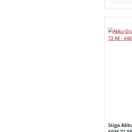
MESSERANZAHL
MITTLERE SEILGESCHWINDIGKEIT (IN M/S)
MOTORLEISTUNG (IN PS)
MOTORLEISTUNG (IN UMDREHUNGEN/MIN)
MOTORLEISTUNG (IN WATT)
MOTORLEISTUNG (IN KW)
Stiga Akk
SGM 72 AE