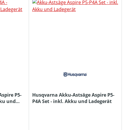
spire P5-
Husqvarna Akku-Astsäge Aspire P5-
kku und
P4A Set - inkl. Akku und Ladegerät