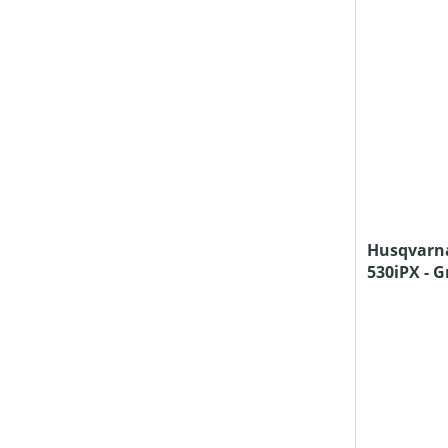
SCHNEIDWERKZEUG
SCHNITT-/SCHWERTLÄNGE (IN CM)
SCHUTZART
Husqvarn
530iPX - 
SEILDURCHMESSER (IN MM)
Ladegerät
SEILLÄNGE (IN M)
SPALTGUTLÄNGE MAX (IN CM)