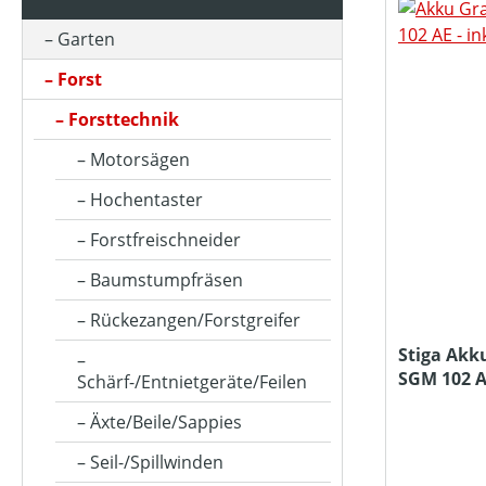
Garten
AKKUKAPAZITÄT (IN AH)
Forst
Forsttechnik
ARBEITSDRUCK (IN BAR)
Motorsägen
Hochentaster
ARBEITSHÖHE MIN-MAX (IN CM)
Forstfreischneider
Baumstumpfräsen
ARBEITSTIEFE (IN MM)
Rückezangen/Forstgreifer
Stiga Akk
SGM 102 A
Schärf-/Entnietgeräte/Feilen
ARBEITSZEIT (IN MIN)
Ladegerät
Äxte/Beile/Sappies
Seil-/Spillwinden
ASTSTÄRKE MAX (IN MM)