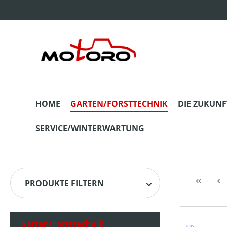
m Hauptinhalt springen
Zur Suche springen
Zur Hauptnavigation springen
HOME
GARTEN/FORSTTECHNIK
DIE ZUKUNF
SERVICE/WINTERWARTUNG
PRODUKTE FILTERN
Garten/Forsttechnik
HERSTELLER