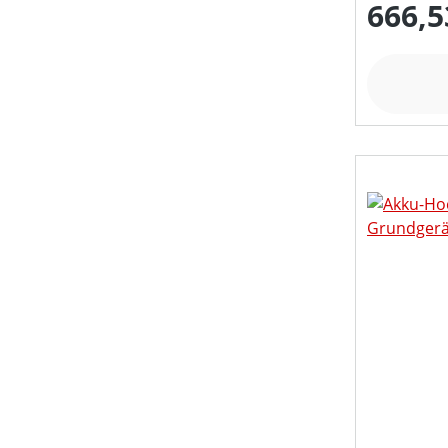
666,5
SPALTKRAFT (IN T)
STAMMDURCHMESSER MAX (IN CM)
STIELART
STIELLÄNGE (IN CM)
TREIBSTOFFTANKGRÖSSE (IN L)
ZUGKRAFT (IN KN)