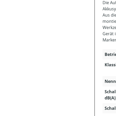
Die Au
Akkusy
Aus di
montie
Werkze
Gerät 
Marken
Betri
Klass
Nenns
Schal
dB(A)
Schal