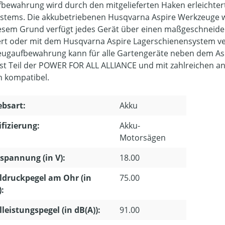
fbewahrung wird durch den mitgelieferten Haken erleichtert
stems. Die akkubetriebenen Husqvarna Aspire Werkzeuge wur
esem Grund verfügt jedes Gerät über einen maßgeschneide
rt oder mit dem Husqvarna Aspire Lagerschienensystem v
ugaufbewahrung kann für alle Gartengeräte neben dem Asp
ist Teil der POWER FOR ALL ALLIANCE und mit zahlreichen 
 kompatibel.
ebsart:
Akku
ifizierung:
Akku-
Motorsägen
pannung (in V):
18.00
ldruckpegel am Ohr (in
75.00
):
lleistungspegel (in dB(A)):
91.00