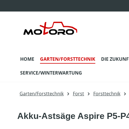
m Hauptinhalt springen
Zur Suche springen
Zur Hauptnavigation springen
HOME
GARTEN/FORSTTECHNIK
DIE ZUKUNF
SERVICE/WINTERWARTUNG
Garten/Forsttechnik
Forst
Forsttechnik
Akku-Astsäge Aspire P5-P4