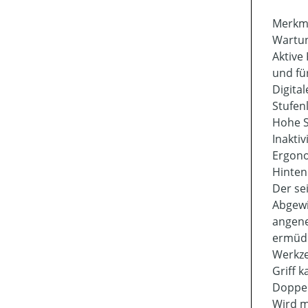
Merkm
Wartun
Aktive
und fü
Digital
Stufen
Hohe S
Inaktivi
Ergono
Hinten
Der se
Abgewi
angen
ermüdu
Werkze
Griff 
Doppel
Wird m