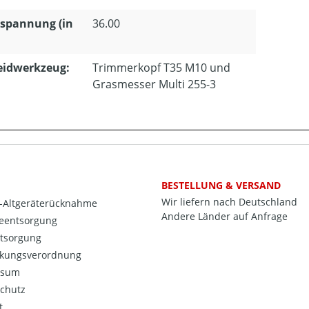
spannung (in
36.00
eidwerkzeug:
Trimmerkopf T35 M10 und
Grasmesser Multi 255-3
BESTELLUNG & VERSAND
Wir liefern nach Deutschland
o-Altgeräterücknahme
Andere Länder auf Anfrage
ieentsorgung
ntsorgung
kungsverordnung
ssum
chutz
t