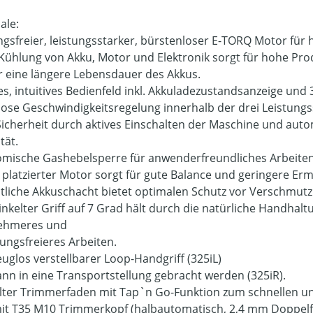
ale:
gsfreier, leistungsstarker, bürstenloser E-TORQ Motor für h
 Kühlung von Akku, Motor und Elektronik sorgt für hohe Pr
r eine längere Lebensdauer des Akkus.
es, intuitives Bedienfeld inkl. Akkuladezustandsanzeige und 
lose Geschwindigkeitsregelung innerhalb der drei Leistungs
icherheit durch aktives Einschalten der Maschine und auto
tät.
mische Gashebelsperre für anwenderfreundliches Arbeiten
 platzierter Motor sorgt für gute Balance und geringere E
itliche Akkuschacht bietet optimalen Schutz vor Verschmut
nkelter Griff auf 7 Grad hält durch die natürliche Handhalt
ehmeres und
ngsfreieres Arbeiten.
uglos verstellbarer Loop-Handgriff (325iL)
kann in eine Transportstellung gebracht werden (325iR).
ter Trimmerfaden mit Tap`n Go-Funktion zum schnellen un
it T35 M10 Trimmerkopf (halbautomatisch, 2,4 mm Doppelfa