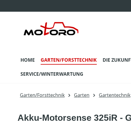
m Hauptinhalt springen
Zur Suche springen
Zur Hauptnavigation springen
HOME
GARTEN/FORSTTECHNIK
DIE ZUKUNF
SERVICE/WINTERWARTUNG
Garten/Forsttechnik
Garten
Gartentechnik
Akku-Motorsense 325iR - 