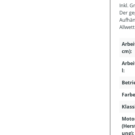
Inkl. 
Der ge
Aufhän
Allwett
Arbei
cm):
Arbe
l:
Betri
Farbe
Klass
Moto
(Hers
ung):