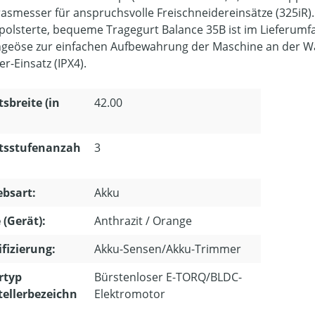
Grasmesser für anspruchsvolle Freischneidereinsätze (325iR).
polsterte, bequeme Tragegurt Balance 35B ist im Lieferumfa
geöse zur einfachen Aufbewahrung der Maschine an der W
er-Einsatz (IPX4).
tsbreite (in
42.00
itsstufenanzah
3
ebsart:
Akku
 (Gerät):
Anthrazit / Orange
ifizierung:
Akku-Sensen/Akku-Trimmer
rtyp
Bürstenloser E-TORQ/BLDC-
tellerbezeichn
Elektromotor