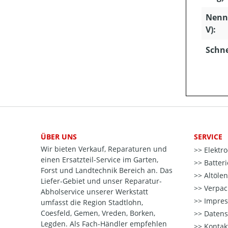
Nenn
V):
Schn
ÜBER UNS
SERVICE
Wir bieten Verkauf, Reparaturen und
Elektr
einen Ersatzteil-Service im Garten,
Batter
Forst und Landtechnik Bereich an. Das
Altöle
Liefer-Gebiet und unser Reparatur-
Verpac
Abholservice unserer Werkstatt
Impre
umfasst die Region Stadtlohn,
Coesfeld, Gemen, Vreden, Borken,
Datens
Legden. Als Fach-Händler empfehlen
Kontak