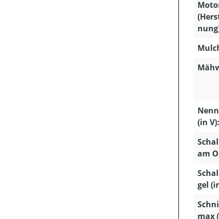
Moto
(Hers
nung)
Mulc
Mähw
Nenn
(in V)
Schal
am Oh
Schal
gel (i
Schni
max 