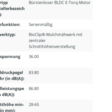
rtyp
Bürstenloser BLDC E-Torq-Motor
tellerbezeich
:
hfunktion:
Serienmäßig
erktyp:
BioClip®-Mulchmähwerk mit
zentraler
Schnitthöhenverstellung
spannung
36.00
:
ldruckpegel
83.80
r (in dB(A)):
lleistungspe
86.80
n dB(A)):
tthöhe min-
28-65
(in mm):