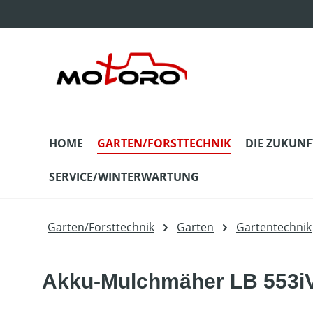
m Hauptinhalt springen
Zur Suche springen
Zur Hauptnavigation springen
HOME
GARTEN/FORSTTECHNIK
DIE ZUKUNF
SERVICE/WINTERWARTUNG
Garten/Forsttechnik
Garten
Gartentechnik
Akku-Mulchmäher LB 553iV