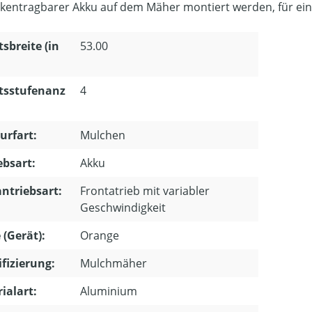
ckentragbarer Akku auf dem Mäher montiert werden, für eine
tsbreite (in
53.00
tsstufenanz
4
urfart:
Mulchen
ebsart:
Akku
ntriebsart:
Frontatrieb mit variabler
Geschwindigkeit
 (Gerät):
Orange
ifizierung:
Mulchmäher
ialart:
Aluminium