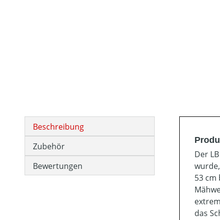
Beschreibung
Produ
Zubehör
Der LB
Bewertungen
wurde,
53 cm 
Mähwer
extrem
das Sc