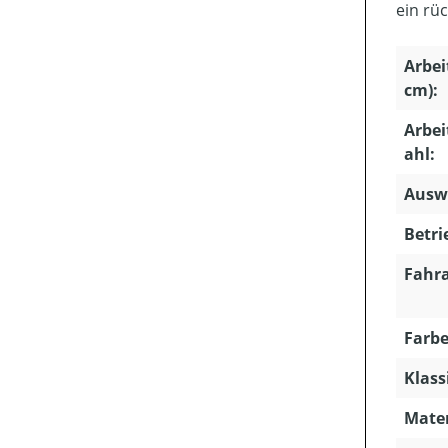
ein rü
Arbei
cm):
Arbei
ahl:
Ausw
Betri
Fahra
Farbe
Klass
Mater