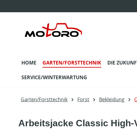
m Hauptinhalt springen
Zur Suche springen
Zur Hauptnavigation springen
HOME
GARTEN/FORSTTECHNIK
DIE ZUKUNF
SERVICE/WINTERWARTUNG
Garten/Forsttechnik
Forst
Bekleidung
O
Arbeitsjacke Classic High-