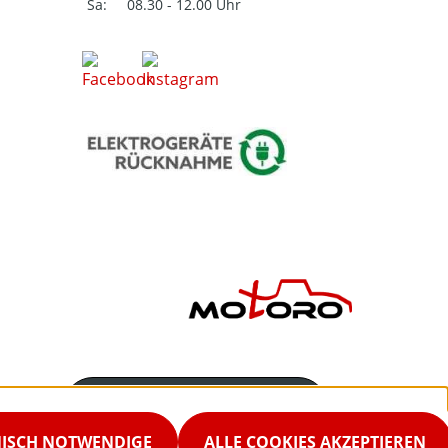
Sa:
08.30 - 12.00 Uhr
Servicenummer
02542-9298867
NISCH NOTWENDIGE
ALLE COOKIES AKZEPTIEREN