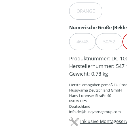
ORANGE
(DIESE OPTION IST Z
Numerische Größe (Bekle
46/48
50/52
(DIESE OPTION IST ZUR
(DIESE O
Produktnummer:
DC-10
Herstellernummer:
547 
Gewicht:
0.78 kg
Herstellerangaben gemäß EU-Prod
Husqvarna Deutschland GmbH
Hans-Lorenser-Straße 40
89079 Ulm
Deutschland
info.de@husqvarnagroup.com
Inklusive Montageserv