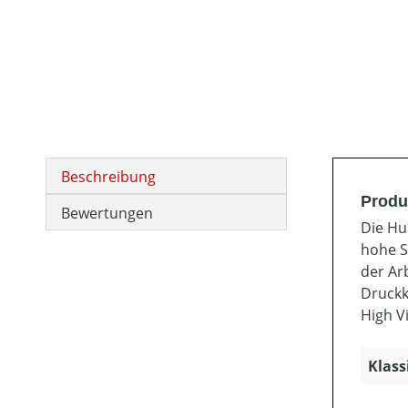
Beschreibung
Produ
Bewertungen
Die Hu
hohe S
der Ar
Druckk
High V
Klass