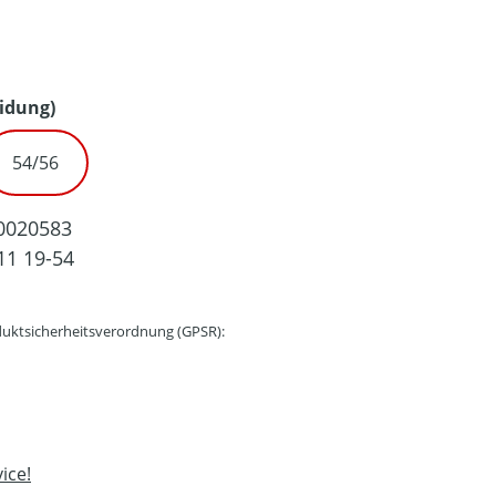
URZEIT NICHT VERFÜGBAR.)
auswählen
idung)
54/56
ZEIT NICHT VERFÜGBAR.)
PTION IST ZURZEIT NICHT VERFÜGBAR.)
0020583
11 19-54
uktsicherheitsverordnung (GPSR):
ice!