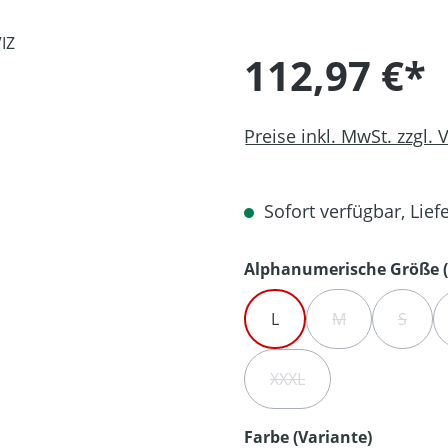
112,97 €*
Preise inkl. MwSt. zzgl.
Sofort verfügbar, Liefe
Alphanumerische Größe (
L
M
S
(DIESE OPTION 
(DIESE
XXXL
(DIESE OPTION IST ZUR
auswähl
Farbe (Variante)