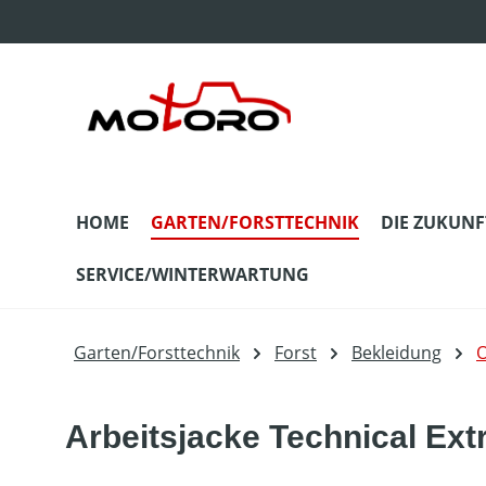
m Hauptinhalt springen
Zur Suche springen
Zur Hauptnavigation springen
HOME
GARTEN/FORSTTECHNIK
DIE ZUKUNF
SERVICE/WINTERWARTUNG
Garten/Forsttechnik
Forst
Bekleidung
O
Arbeitsjacke Technical Ex