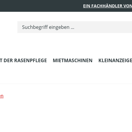
EIN FACHHÄNDLER VON
T DER RASENPFLEGE
MIETMASCHINEN
KLEINANZEIG
en