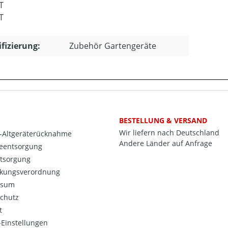
T
T
ifizierung:
Zubehör Gartengeräte
BESTELLUNG & VERSAND
Wir liefern nach Deutschland
o-Altgeräterücknahme
Andere Länder auf Anfrage
ieentsorgung
ntsorgung
kungsverordnung
ssum
chutz
t
Einstellungen