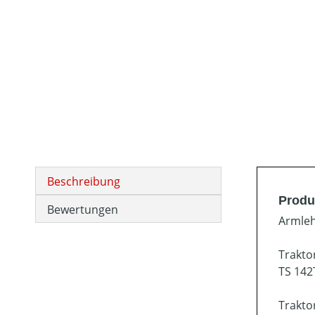
Beschreibung
Produ
Bewertungen
Armleh
Trakto
TS 142
Trakto