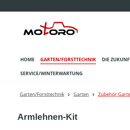
m Hauptinhalt springen
Zur Suche springen
Zur Hauptnavigation springen
HOME
GARTEN/FORSTTECHNIK
DIE ZUKUNF
SERVICE/WINTERWARTUNG
Garten/Forsttechnik
Garten
Zubehör Gart
Armlehnen-Kit