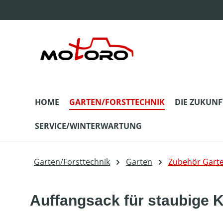
m Hauptinhalt springen
Zur Suche springen
Zur Hauptnavigation springen
HOME
GARTEN/FORSTTECHNIK
DIE ZUKUNF
SERVICE/WINTERWARTUNG
Garten/Forsttechnik
Garten
Zubehör Gart
Auffangsack für staubige 