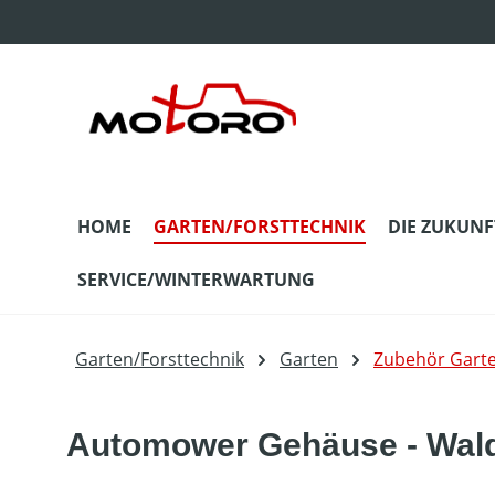
m Hauptinhalt springen
Zur Suche springen
Zur Hauptnavigation springen
HOME
GARTEN/FORSTTECHNIK
DIE ZUKUNF
SERVICE/WINTERWARTUNG
Garten/Forsttechnik
Garten
Zubehör Gart
Automower Gehäuse - Wal