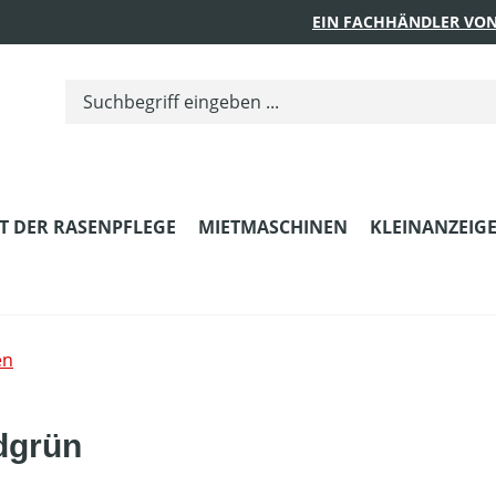
EIN FACHHÄNDLER VON
T DER RASENPFLEGE
MIETMASCHINEN
KLEINANZEIG
en
dgrün