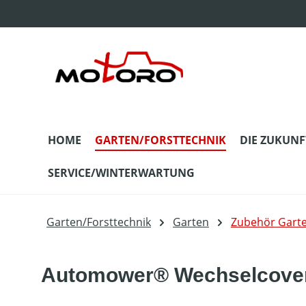
m Hauptinhalt springen
Zur Suche springen
Zur Hauptnavigation springen
HOME
GARTEN/FORSTTECHNIK
DIE ZUKUNF
SERVICE/WINTERWARTUNG
Garten/Forsttechnik
Garten
Zubehör Gart
Automower® Wechselcover