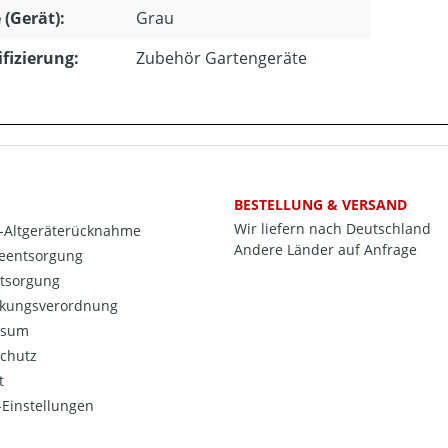
 (Gerät):
Grau
ifizierung:
Zubehör Gartengeräte
BESTELLUNG & VERSAND
Wir liefern nach Deutschland
o-Altgeräterücknahme
Andere Länder auf Anfrage
ieentsorgung
ntsorgung
kungsverordnung
ssum
chutz
t
Einstellungen