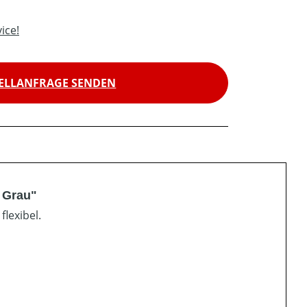
ice!
ELLANFRAGE SENDEN
 Grau"
lexibel.