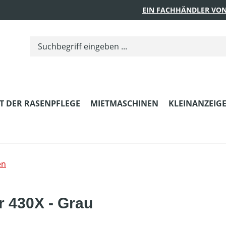
EIN FACHHÄNDLER VON
T DER RASENPFLEGE
MIETMASCHINEN
KLEINANZEIG
en
 430X - Grau