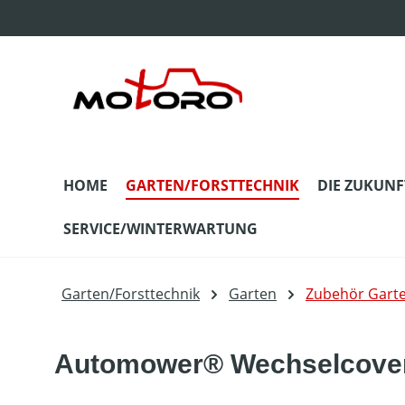
m Hauptinhalt springen
Zur Suche springen
Zur Hauptnavigation springen
HOME
GARTEN/FORSTTECHNIK
DIE ZUKUNF
SERVICE/WINTERWARTUNG
Garten/Forsttechnik
Garten
Zubehör Gart
Automower® Wechselcover