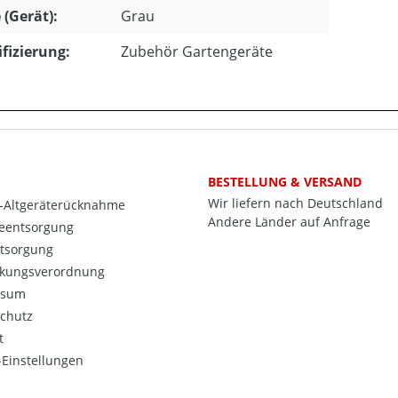
 (Gerät):
Grau
ifizierung:
Zubehör Gartengeräte
BESTELLUNG & VERSAND
Wir liefern nach Deutschland
o-Altgeräterücknahme
Andere Länder auf Anfrage
ieentsorgung
ntsorgung
kungsverordnung
ssum
chutz
t
Einstellungen