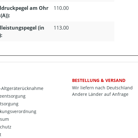
ldruckpegel am Ohr
110.00
(A)):
lleistungspegel (in
113.00
):
BESTELLUNG & VERSAND
Wir liefern nach Deutschland
o-Altgeräterücknahme
Andere Länder auf Anfrage
ieentsorgung
ntsorgung
kungsverordnung
ssum
chutz
t