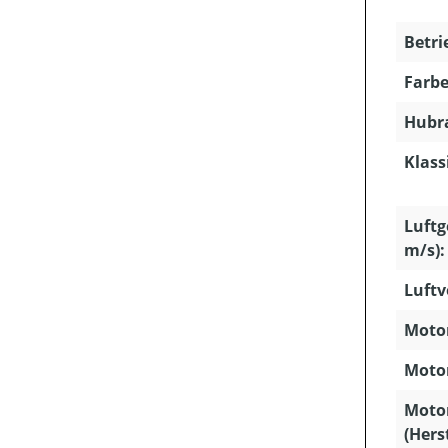
Betri
Farbe
Hubra
Klass
Luftg
m/s):
Luftv
Motor
Motor
Moto
(Hers