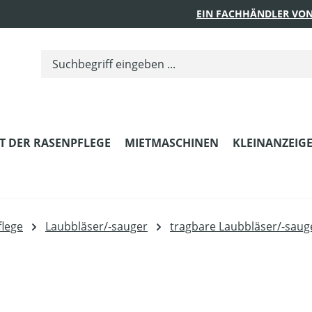
EIN FACHHÄNDLER VON
T DER RASENPFLEGE
MIETMASCHINEN
KLEINANZEIG
lege
Laubbläser/-sauger
tragbare Laubbläser/-saug