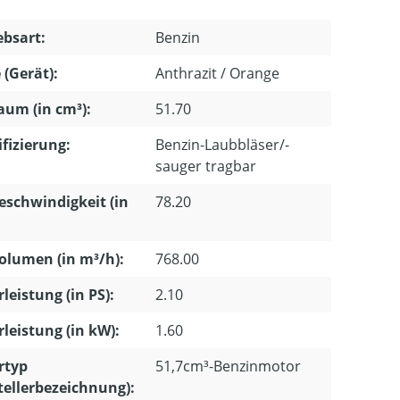
ebsart:
Benzin
 (Gerät):
Anthrazit / Orange
um (in cm³):
51.70
ifizierung:
Benzin-Laubbläser/-
sauger tragbar
eschwindigkeit (in
78.20
olumen (in m³/h):
768.00
leistung (in PS):
2.10
leistung (in kW):
1.60
rtyp
51,7cm³-Benzinmotor
tellerbezeichnung):