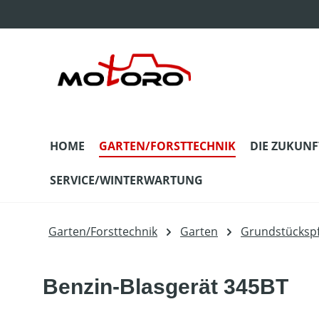
m Hauptinhalt springen
Zur Suche springen
Zur Hauptnavigation springen
HOME
GARTEN/FORSTTECHNIK
DIE ZUKUNF
SERVICE/WINTERWARTUNG
Garten/Forsttechnik
Garten
Grundstückspf
Benzin-Blasgerät 345BT