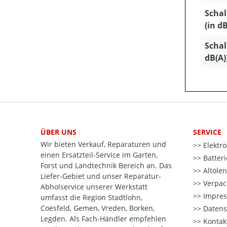
Schal
(in dB
Schal
dB(A)
ÜBER UNS
SERVICE
Wir bieten Verkauf, Reparaturen und
Elektr
einen Ersatzteil-Service im Garten,
Batter
Forst und Landtechnik Bereich an. Das
Altöle
Liefer-Gebiet und unser Reparatur-
Verpac
Abholservice unserer Werkstatt
Impre
umfasst die Region Stadtlohn,
Coesfeld, Gemen, Vreden, Borken,
Datens
Legden. Als Fach-Händler empfehlen
Kontak