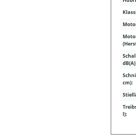
Hubra
Klass
Motor
Moto
(Hers
Schal
dB(A)
Schni
cm):
Stiel
Treib
l):