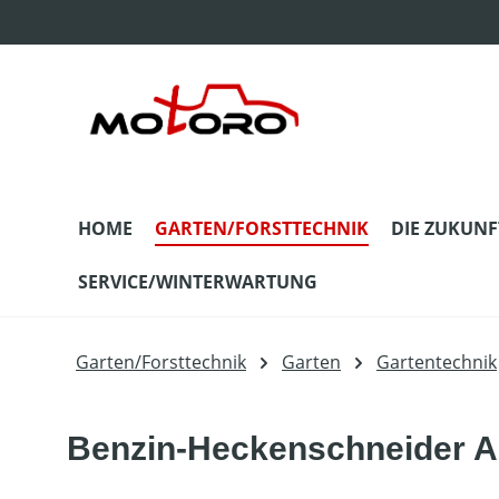
m Hauptinhalt springen
Zur Suche springen
Zur Hauptnavigation springen
HOME
GARTEN/FORSTTECHNIK
DIE ZUKUNF
SERVICE/WINTERWARTUNG
Garten/Forsttechnik
Garten
Gartentechnik
Benzin-Heckenschneider 