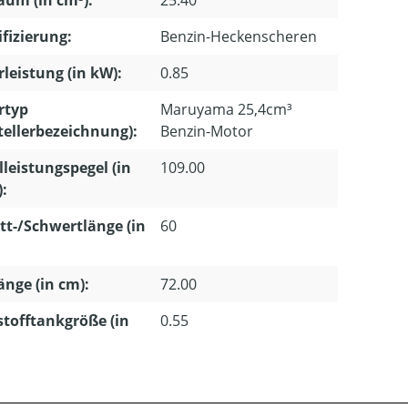
um (in cm³):
25.40
ifizierung:
Benzin-Heckenscheren
leistung (in kW):
0.85
rtyp
Maruyama 25,4cm³
tellerbezeichnung):
Benzin-Motor
lleistungspegel (in
109.00
):
tt-/Schwertlänge (in
60
länge (in cm):
72.00
stofftankgröße (in
0.55