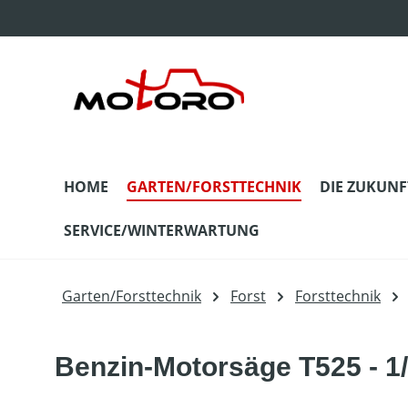
m Hauptinhalt springen
Zur Suche springen
Zur Hauptnavigation springen
HOME
GARTEN/FORSTTECHNIK
DIE ZUKUNF
SERVICE/WINTERWARTUNG
Garten/Forsttechnik
Forst
Forsttechnik
Benzin-Motorsäge T525 - 1/