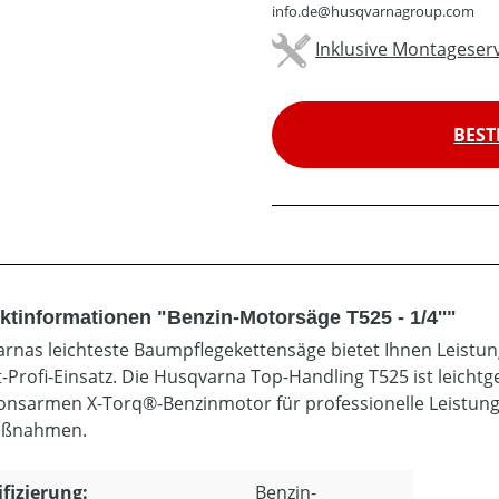
info.de@husqvarnagroup.com
Inklusive Montageserv
BEST
ktinformationen "Benzin-Motorsäge T525 - 1/4''"
rnas leichteste Baumpflegekettensäge bietet Ihnen Leistung
t-Profi-Einsatz. Die Husqvarna Top-Handling T525 ist leichtg
onsarmen X-Torq®-Benzinmotor für professionelle Leistung, 
ßnahmen.
ifizierung:
Benzin-