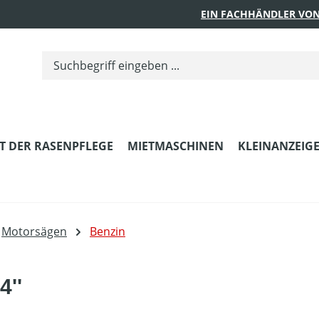
EIN FACHHÄNDLER VON
T DER RASENPFLEGE
MIETMASCHINEN
KLEINANZEIG
Motorsägen
Benzin
4''