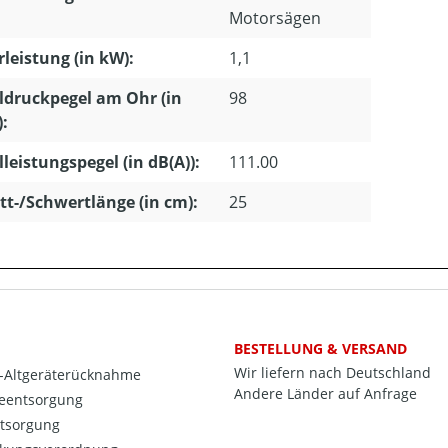
Motorsägen
leistung (in kW):
1,1
ldruckpegel am Ohr (in
98
):
lleistungspegel (in dB(A)):
111.00
tt-/Schwertlänge (in cm):
25
BESTELLUNG & VERSAND
Wir liefern nach Deutschland
o-Altgeräterücknahme
Andere Länder auf Anfrage
ieentsorgung
ntsorgung