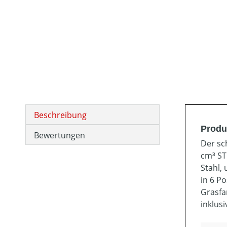
Beschreibung
Produ
Bewertungen
Der sc
cm³ ST
Stahl, 
in 6 P
Grasfa
inklusi