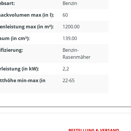
ebsart:
Benzin
ackvolumen max (in l):
60
enleistung max (in m²):
1200.00
um (in cm³):
139.00
ifizierung:
Benzin-
Rasenmäher
leistung (in kW):
2,2
tthöhe min-max (in
22-65
BESTELLUNG & VERSAND