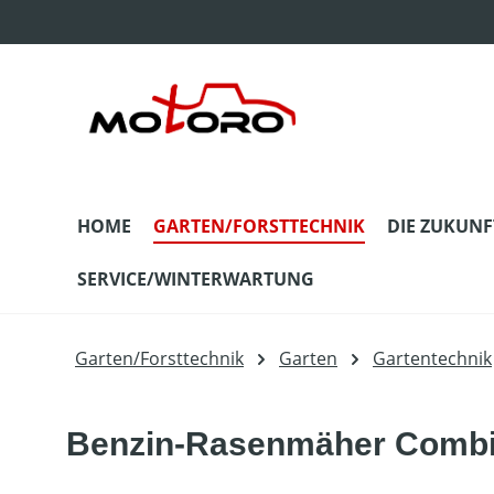
m Hauptinhalt springen
Zur Suche springen
Zur Hauptnavigation springen
HOME
GARTEN/FORSTTECHNIK
DIE ZUKUNF
SERVICE/WINTERWARTUNG
Garten/Forsttechnik
Garten
Gartentechnik
Benzin-Rasenmäher Combi