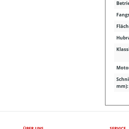
Betri
Fangs
Fläch
Hubra
Klass
Motor
Schni
mm):
ÜBER UNS
SERVICE