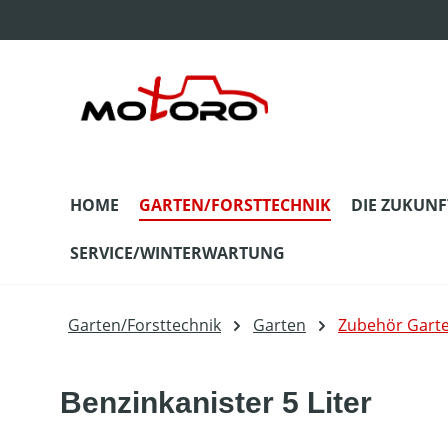
m Hauptinhalt springen
Zur Suche springen
Zur Hauptnavigation springen
HOME
GARTEN/FORSTTECHNIK
DIE ZUKUNF
SERVICE/WINTERWARTUNG
Garten/Forsttechnik
Garten
Zubehör Gart
Benzinkanister 5 Liter