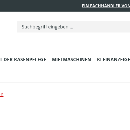
EIN FACHHÄNDLER VON
T DER RASENPFLEGE
MIETMASCHINEN
KLEINANZEIG
en