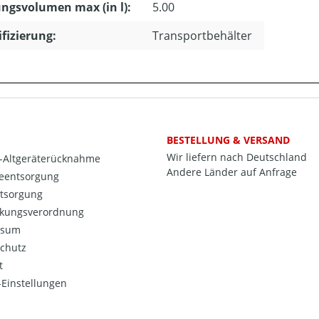
ngsvolumen max (in l):
5.00
ifizierung:
Transportbehälter
BESTELLUNG & VERSAND
Wir liefern nach Deutschland
o-Altgeräterücknahme
Andere Länder auf Anfrage
ieentsorgung
ntsorgung
kungsverordnung
ssum
chutz
t
Einstellungen