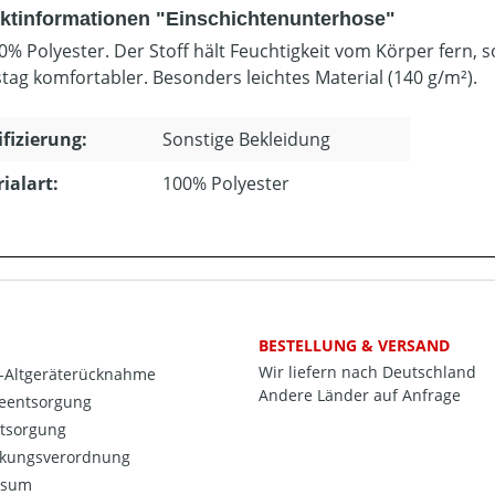
ktinformationen "Einschichtenunterhose"
0% Polyester. Der Stoff hält Feuchtigkeit vom Körper fern, s
stag komfortabler. Besonders leichtes Material (140 g/m²).
ifizierung:
Sonstige Bekleidung
ialart:
100% Polyester
BESTELLUNG & VERSAND
Wir liefern nach Deutschland
o-Altgeräterücknahme
Andere Länder auf Anfrage
ieentsorgung
ntsorgung
kungsverordnung
ssum