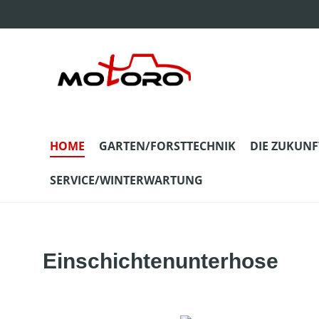
m Hauptinhalt springen
Zur Suche springen
Zur Hauptnavigation springen
HOME
GARTEN/FORSTTECHNIK
DIE ZUKUNF
SERVICE/WINTERWARTUNG
Einschichtenunterhose