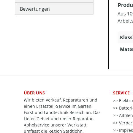
Produ
Bewertungen
Aus 10
Arbeit
Klass
Mater
ÜBER UNS
SERVICE
Wir bieten Verkauf, Reparaturen und
Elektr
einen Ersatzteil-Service im Garten,
Batter
Forst und Landtechnik Bereich an. Das
Altöle
Liefer-Gebiet und unser Reparatur-
Verpac
Abholservice unserer Werkstatt
Impre
umfasst die Region Stadtlohn,