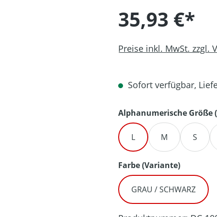
35,93 €*
Preise inkl. MwSt. zzgl.
Sofort verfügbar, Liefe
Alphanumerische Größe (
L
M
S
auswähl
Farbe (Variante)
GRAU / SCHWARZ