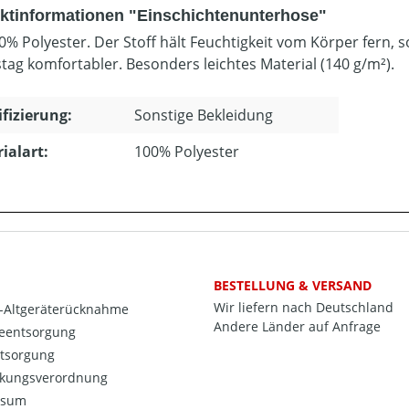
ktinformationen "Einschichtenunterhose"
0% Polyester. Der Stoff hält Feuchtigkeit vom Körper fern, s
stag komfortabler. Besonders leichtes Material (140 g/m²).
ifizierung:
Sonstige Bekleidung
ialart:
100% Polyester
BESTELLUNG & VERSAND
Wir liefern nach Deutschland
o-Altgeräterücknahme
Andere Länder auf Anfrage
ieentsorgung
ntsorgung
kungsverordnung
ssum