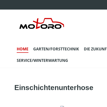
m Hauptinhalt springen
Zur Suche springen
Zur Hauptnavigation springen
HOME
GARTEN/FORSTTECHNIK
DIE ZUKUNF
SERVICE/WINTERWARTUNG
Einschichtenunterhose