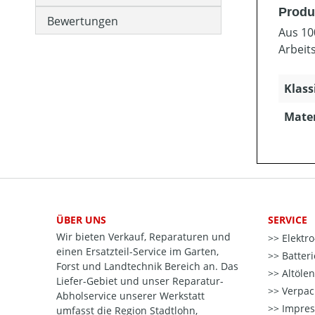
Produ
Bewertungen
Aus 10
Arbeit
Klass
Mater
ÜBER UNS
SERVICE
Wir bieten Verkauf, Reparaturen und
Elektr
einen Ersatzteil-Service im Garten,
Batter
Forst und Landtechnik Bereich an. Das
Altöle
Liefer-Gebiet und unser Reparatur-
Verpac
Abholservice unserer Werkstatt
Impre
umfasst die Region Stadtlohn,