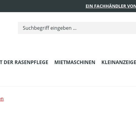
EIN FACHHÄNDLER VON
T DER RASENPFLEGE
MIETMASCHINEN
KLEINANZEIG
en