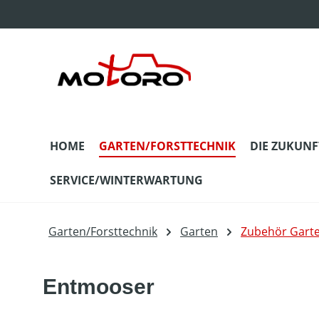
m Hauptinhalt springen
Zur Suche springen
Zur Hauptnavigation springen
HOME
GARTEN/FORSTTECHNIK
DIE ZUKUNF
SERVICE/WINTERWARTUNG
Garten/Forsttechnik
Garten
Zubehör Gart
Entmooser