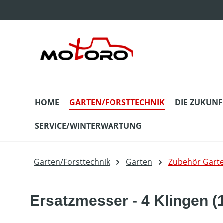
m Hauptinhalt springen
Zur Suche springen
Zur Hauptnavigation springen
HOME
GARTEN/FORSTTECHNIK
DIE ZUKUNF
SERVICE/WINTERWARTUNG
Garten/Forsttechnik
Garten
Zubehör Gart
Ersatzmesser - 4 Klingen (1