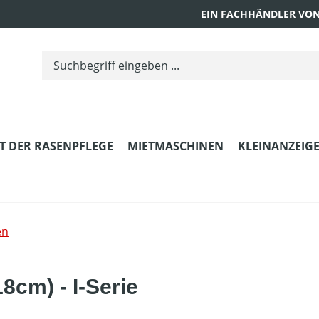
EIN FACHHÄNDLER VON
T DER RASENPFLEGE
MIETMASCHINEN
KLEINANZEIG
en
8cm) - I-Serie