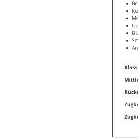
Bef
Ku
Mo
Ge
B 
Sm
An
Klass
Mittl
Rücke
Zugkr
Zugkr