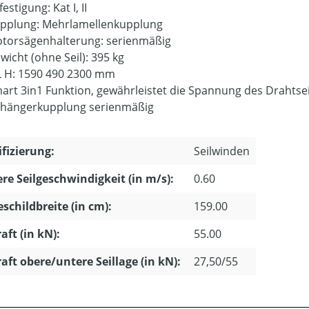
estigung: Kat I, II
pplung: Mehrlamellenkupplung
torsägenhalterung: serienmäßig
wicht (ohne Seil): 395 kg
L H: 1590 490 2300 mm
art 3in1 Funktion, gewährleistet die Spannung des Drahtse
hängerkupplung serienmäßig
ifizierung:
Seilwinden
ere Seilgeschwindigkeit (in m/s):
0.60
schildbreite (in cm):
159.00
aft (in kN):
55.00
aft obere/untere Seillage (in kN):
27,50/55