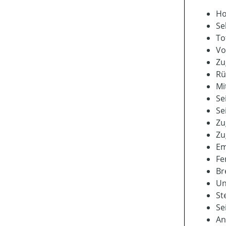
Ho
Se
To
Vo
Zu
Rü
Mi
Se
Se
Zu
Zu
Em
Fe
Br
Un
St
Se
An