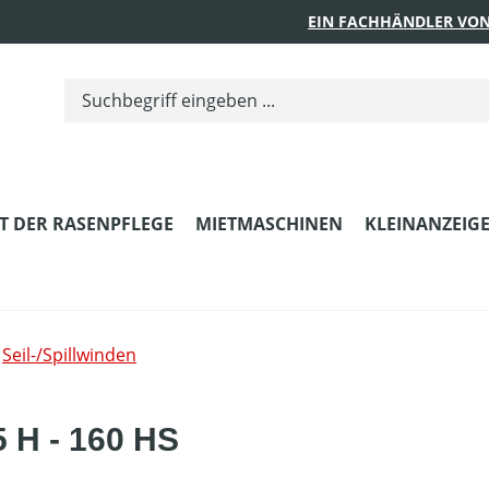
EIN FACHHÄNDLER VON
T DER RASENPFLEGE
MIETMASCHINEN
KLEINANZEIG
Seil-/Spillwinden
5 H - 160 HS