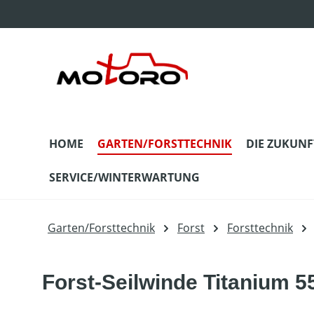
m Hauptinhalt springen
Zur Suche springen
Zur Hauptnavigation springen
HOME
GARTEN/FORSTTECHNIK
DIE ZUKUNF
SERVICE/WINTERWARTUNG
Garten/Forsttechnik
Forst
Forsttechnik
Forst-Seilwinde Titanium 5