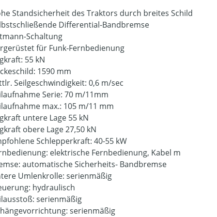
he Standsicherheit des Traktors durch breites Schild
lbstschließende Differential-Bandbremse
tmann-Schaltung
rgerüstet für Funk-Fernbedienung
gkraft: 55 kN
ckeschild: 1590 mm
ttlr. Seilgeschwindigkeit: 0,6 m/sec
ilaufnahme Serie: 70 m/11mm
ilaufnahme max.: 105 m/11 mm
gkraft untere Lage 55 kN
gkraft obere Lage 27,50 kN
pfohlene Schlepperkraft: 40-55 kW
rnbedienung: elektrische Fernbedienung, Kabel m
emse: automatische Sicherheits- Bandbremse
tere Umlenkrolle: serienmäßig
euerung: hydraulisch
ilausstoß: serienmäßig
hängevorrichtung: serienmäßig