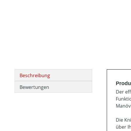
Beschreibung
Produ
Bewertungen
Der ef
Funkti
Manövr
Die Kn
über I