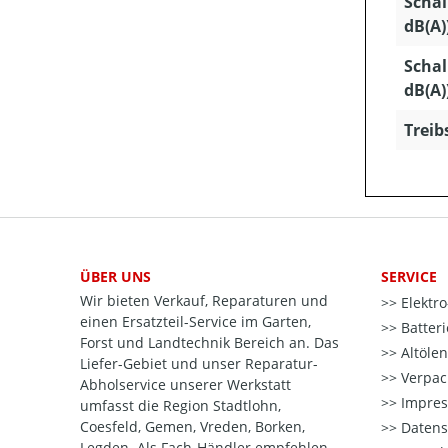
Schal
dB(A)
Schal
dB(A)
Treib
ÜBER UNS
SERVICE
Wir bieten Verkauf, Reparaturen und
Elektr
einen Ersatzteil-Service im Garten,
Batter
Forst und Landtechnik Bereich an. Das
Altöle
Liefer-Gebiet und unser Reparatur-
Verpac
Abholservice unserer Werkstatt
Impre
umfasst die Region Stadtlohn,
Coesfeld, Gemen, Vreden, Borken,
Datens
Legden. Als Fach-Händler empfehlen