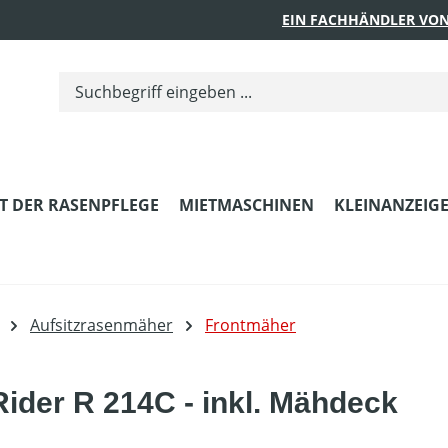
EIN FACHHÄNDLER VON
T DER RASENPFLEGE
MIETMASCHINEN
KLEINANZEIG
Aufsitzrasenmäher
Frontmäher
ider R 214C - inkl. Mähdeck