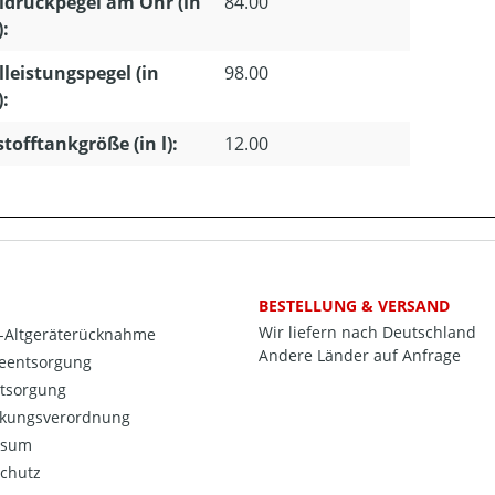
ldruckpegel am Ohr (in
84.00
):
lleistungspegel (in
98.00
):
stofftankgröße (in l):
12.00
BESTELLUNG & VERSAND
Wir liefern nach Deutschland
o-Altgeräterücknahme
Andere Länder auf Anfrage
ieentsorgung
ntsorgung
kungsverordnung
ssum
chutz