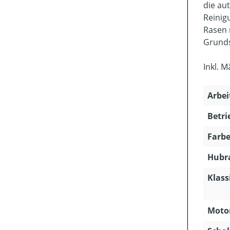
die au
Reinig
Rasen 
Grunds
Inkl. 
Arbei
Betri
Farbe
Hubra
Klass
Motor