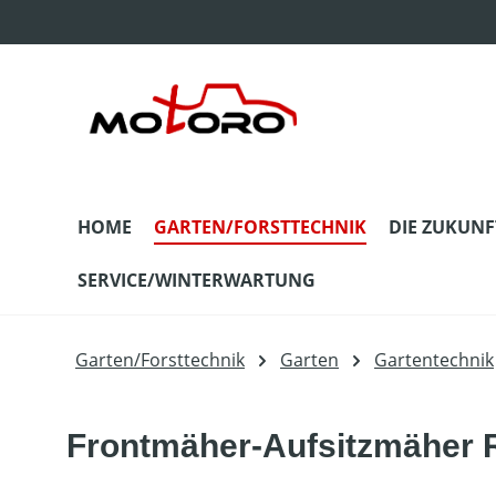
m Hauptinhalt springen
Zur Suche springen
Zur Hauptnavigation springen
HOME
GARTEN/FORSTTECHNIK
DIE ZUKUNF
SERVICE/WINTERWARTUNG
Garten/Forsttechnik
Garten
Gartentechnik
Frontmäher-Aufsitzmäher R