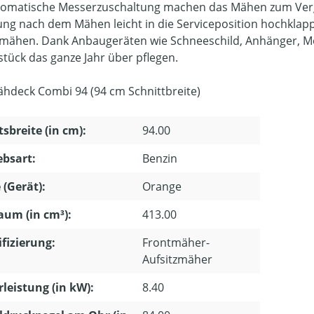
tomatische Messerzuschaltung machen das Mähen zum Vergn
ung nach dem Mähen leicht in die Serviceposition hochklappe
mähen. Dank Anbaugeräten wie Schneeschild, Anhänger, M
tück das ganze Jahr über pflegen.
Mähdeck Combi 94 (94 cm Schnittbreite)
tsbreite (in cm):
94.00
ebsart:
Benzin
 (Gerät):
Orange
um (in cm³):
413.00
ifizierung:
Frontmäher-
Aufsitzmäher
leistung (in kW):
8.40