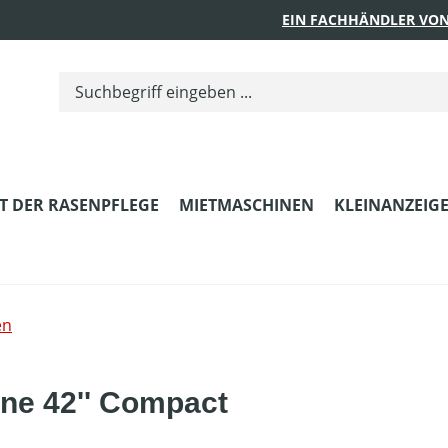
EIN FACHHÄNDLER VON
T DER RASENPFLEGE
MIETMASCHINEN
KLEINANZEIG
en
ne 42'' Compact