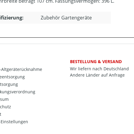
hrbreite beträgt 107 cm. Fassungsvermögen: 396 L.
ifizierung:
Zubehör Gartengeräte
BESTELLUNG & VERSAND
Wir liefern nach Deutschland
o-Altgeräterücknahme
Andere Länder auf Anfrage
ieentsorgung
ntsorgung
kungsverordnung
ssum
chutz
t
Einstellungen