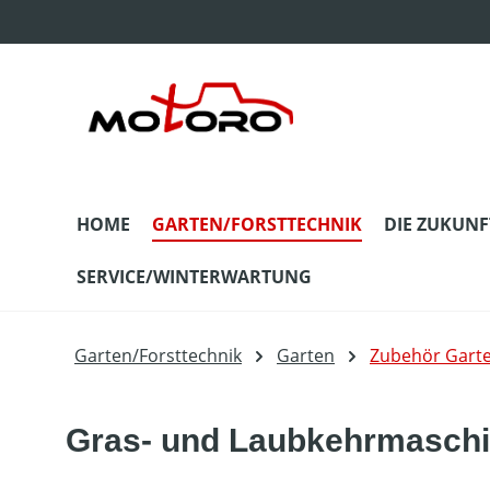
m Hauptinhalt springen
Zur Suche springen
Zur Hauptnavigation springen
HOME
GARTEN/FORSTTECHNIK
DIE ZUKUNF
SERVICE/WINTERWARTUNG
Garten/Forsttechnik
Garten
Zubehör Gart
Gras- und Laubkehrmaschi