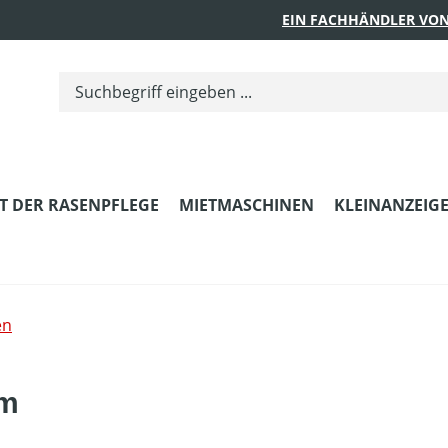
EIN FACHHÄNDLER VON
T DER RASENPFLEGE
MIETMASCHINEN
KLEINANZEIG
en
em