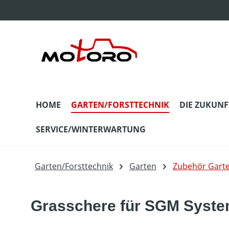
m Hauptinhalt springen
Zur Suche springen
Zur Hauptnavigation springen
HOME
GARTEN/FORSTTECHNIK
DIE ZUKUNF
SERVICE/WINTERWARTUNG
Garten/Forsttechnik
Garten
Zubehör Gart
Grasschere für SGM Syst