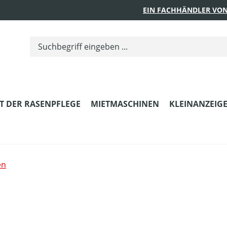
EIN FACHHÄNDLER VON
T DER RASENPFLEGE
MIETMASCHINEN
KLEINANZEIG
en