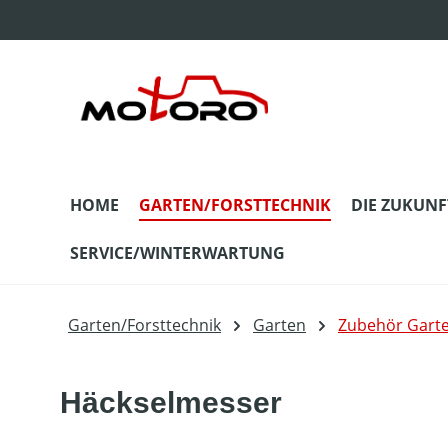
m Hauptinhalt springen
Zur Suche springen
Zur Hauptnavigation springen
HOME
GARTEN/FORSTTECHNIK
DIE ZUKUNF
SERVICE/WINTERWARTUNG
Garten/Forsttechnik
Garten
Zubehör Gart
Häckselmesser