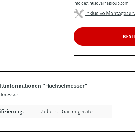
info.de@husqvarnagroup.com
Inklusive Montageserv
BEST
ktinformationen "Häckselmesser"
elmesser
ifizierung:
Zubehör Gartengeräte