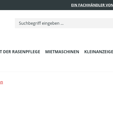
EIN FACHHÄNDLER VON
T DER RASENPFLEGE
MIETMASCHINEN
KLEINANZEIG
en