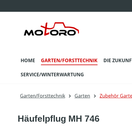
m Hauptinhalt springen
Zur Suche springen
Zur Hauptnavigation springen
HOME
GARTEN/FORSTTECHNIK
DIE ZUKUNF
SERVICE/WINTERWARTUNG
Garten/Forsttechnik
Garten
Zubehör Gart
Häufelpflug MH 746