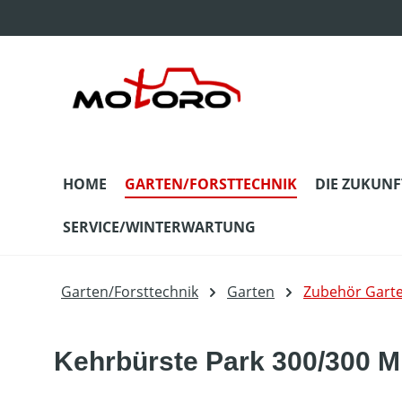
m Hauptinhalt springen
Zur Suche springen
Zur Hauptnavigation springen
HOME
GARTEN/FORSTTECHNIK
DIE ZUKUNF
SERVICE/WINTERWARTUNG
Garten/Forsttechnik
Garten
Zubehör Gart
Kehrbürste Park 300/300 M