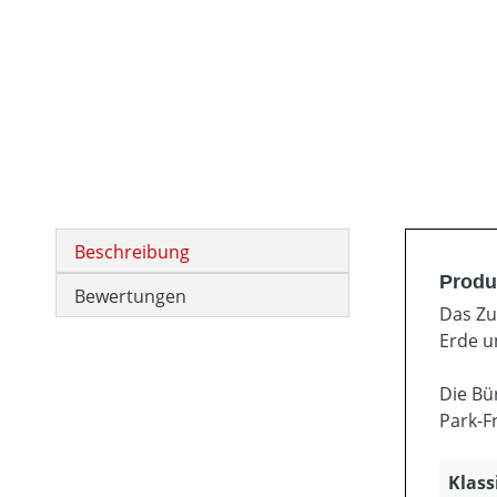
Beschreibung
Produ
Bewertungen
Das Zu
Erde u
Die Bü
Park-F
Klass