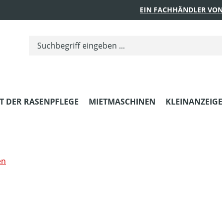
EIN FACHHÄNDLER VON
T DER RASENPFLEGE
MIETMASCHINEN
KLEINANZEIG
en