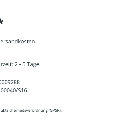
*
 Versandkosten
rzeit: 2 - 5 Tage
0009288
100040/S16
uktsicherheitsverordnung (GPSR):