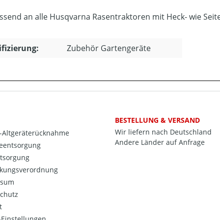
ssend an alle Husqvarna Rasentraktoren mit Heck- wie Seit
ifizierung:
Zubehör Gartengeräte
BESTELLUNG & VERSAND
Wir liefern nach Deutschland
o-Altgeräterücknahme
Andere Länder auf Anfrage
ieentsorgung
ntsorgung
kungsverordnung
ssum
chutz
t
Einstellungen