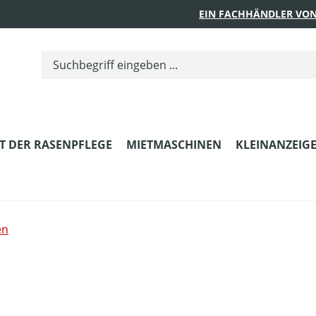
EIN FACHHÄNDLER VON
T DER RASENPFLEGE
MIETMASCHINEN
KLEINANZEIG
en