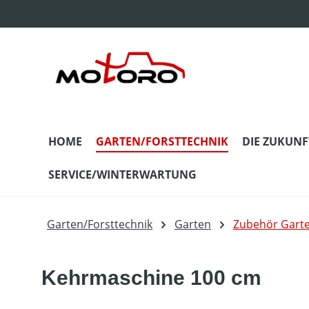
m Hauptinhalt springen
Zur Suche springen
Zur Hauptnavigation springen
HOME
GARTEN/FORSTTECHNIK
DIE ZUKUNF
SERVICE/WINTERWARTUNG
Garten/Forsttechnik
Garten
Zubehör Gart
Kehrmaschine 100 cm