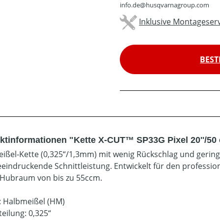
info.de@husqvarnagroup.com
Inklusive Montageserv
BEST
ktinformationen "Kette X-CUT™ SP33G Pixel 20''/5
ißel-Kette (0,325“/1,3mm) mit wenig Rückschlag und gerin
eeindruckende Schnittleistung. Entwickelt für den professio
Hubraum von bis zu 55ccm.
: Halbmeißel (HM)
eilung: 0,325“