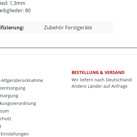
lied: 1,3mm
eibglieder: 80
ifizierung:
Zubehör Forstgeräte
BESTELLUNG & VERSAND
Wir liefern nach Deutschland
o-Altgeräterücknahme
Andere Länder auf Anfrage
ieentsorgung
ntsorgung
kungsverordnung
ssum
chutz
t
Einstellungen