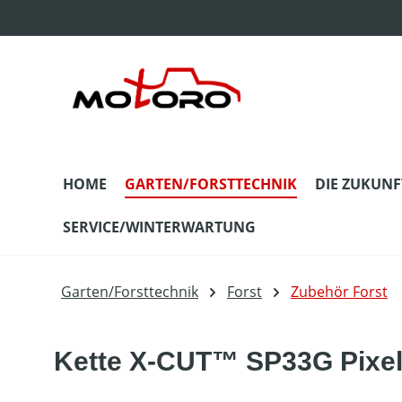
m Hauptinhalt springen
Zur Suche springen
Zur Hauptnavigation springen
HOME
GARTEN/FORSTTECHNIK
DIE ZUKUNF
SERVICE/WINTERWARTUNG
Garten/Forsttechnik
Forst
Zubehör Forst
Kette X-CUT™ SP33G Pixel