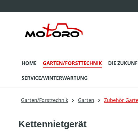
m Hauptinhalt springen
Zur Suche springen
Zur Hauptnavigation springen
HOME
GARTEN/FORSTTECHNIK
DIE ZUKUNF
SERVICE/WINTERWARTUNG
Garten/Forsttechnik
Garten
Zubehör Gart
Kettennietgerät