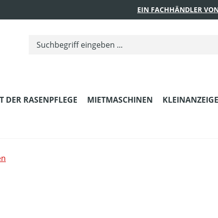
EIN FACHHÄNDLER VON
T DER RASENPFLEGE
MIETMASCHINEN
KLEINANZEIG
en