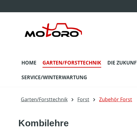
m Hauptinhalt springen
Zur Suche springen
Zur Hauptnavigation springen
HOME
GARTEN/FORSTTECHNIK
DIE ZUKUNF
SERVICE/WINTERWARTUNG
Garten/Forsttechnik
Forst
Zubehör Forst
Kombilehre