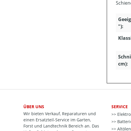
Schien
Geeig
"):
Klass
Schni
cm):
ÜBER UNS
SERVICE
Wir bieten Verkauf, Reparaturen und
Elektr
einen Ersatzteil-Service im Garten,
Batter
Forst und Landtechnik Bereich an. Das
Altöle