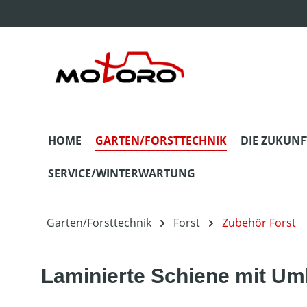
m Hauptinhalt springen
Zur Suche springen
Zur Hauptnavigation springen
HOME
GARTEN/FORSTTECHNIK
DIE ZUKUNF
SERVICE/WINTERWARTUNG
Garten/Forsttechnik
Forst
Zubehör Forst
Laminierte Schiene mit Uml