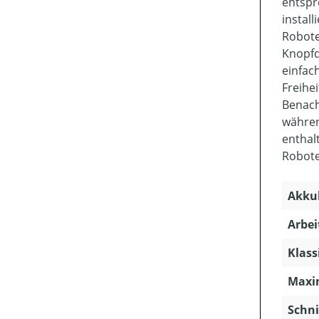
entspr
instal
Robote
Knopfd
einfac
Freihe
Benach
währen
enthal
Roboter
Akkuk
Arbei
Klass
Maxim
Schni