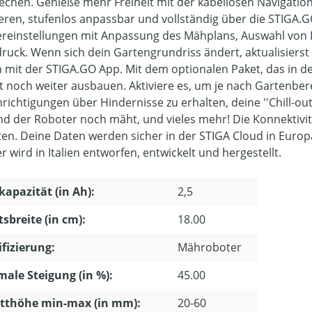
echen. Genieße mehr Freiheit mit der kabellosen Navigation:
lieren, stufenlos anpassbar und vollständig über die STIGA.
reinstellungen mit Anpassung des Mähplans, Auswahl von R
ruck. Wenn sich dein Gartengrundriss ändert, aktualisier
h mit der STIGA.GO App. Mit dem optionalen Paket, das in de
it noch weiter ausbauen. Aktiviere es, um je nach Gartenbe
richtigungen über Hindernisse zu erhalten, deine ''Chill-ou
d der Roboter noch mäht, und vieles mehr! Die Konnektivit
ten. Deine Daten werden sicher in der STIGA Cloud in Europa
 wird in Italien entworfen, entwickelt und hergestellt.
apazität (in Ah):
2,5
tsbreite (in cm):
18.00
ifizierung:
Mähroboter
ale Steigung (in %):
45.00
tthöhe min-max (in mm):
20-60