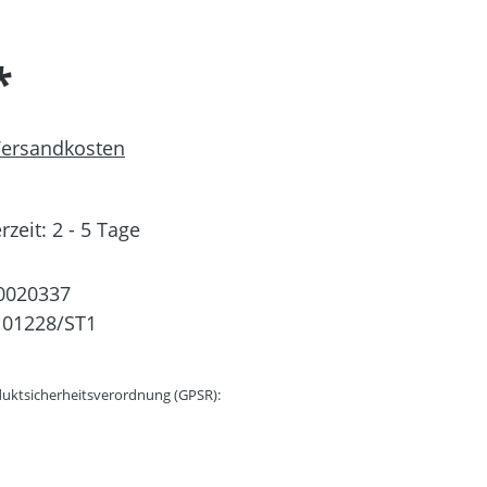
*
 Versandkosten
rzeit: 2 - 5 Tage
0020337
101228/ST1
uktsicherheitsverordnung (GPSR):