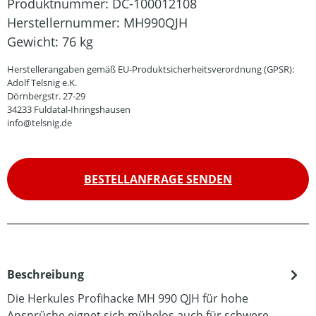
Produktnummer:
DC-100012108
Herstellernummer:
MH990QJH
Gewicht:
76 kg
Herstellerangaben gemäß EU-Produktsicherheitsverordnung (GPSR):
Adolf Telsnig e.K.
Dörnbergstr. 27-29
34233 Fuldatal-Ihringshausen
info@telsnig.de
BESTELLANFRAGE SENDEN
Beschreibung
Die Herkules Profihacke MH 990 QJH für hohe
Ansprüche eignet sich mühelos auch für schwere