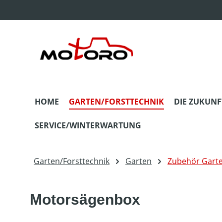
m Hauptinhalt springen
Zur Suche springen
Zur Hauptnavigation springen
HOME
GARTEN/FORSTTECHNIK
DIE ZUKUNF
SERVICE/WINTERWARTUNG
Garten/Forsttechnik
Garten
Zubehör Gart
Motorsägenbox