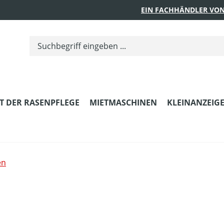
EIN FACHHÄNDLER VON
T DER RASENPFLEGE
MIETMASCHINEN
KLEINANZEIG
en