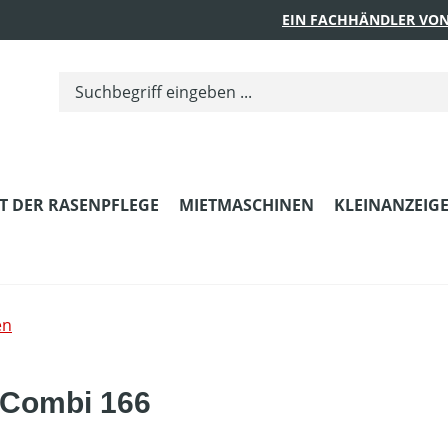
EIN FACHHÄNDLER VON
T DER RASENPFLEGE
MIETMASCHINEN
KLEINANZEIG
en
r Combi 166