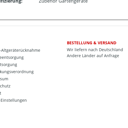
ifizierung:
Zubehör Gartengeräte
BESTELLUNG & VERSAND
Wir liefern nach Deutschland
o-Altgeräterücknahme
Andere Länder auf Anfrage
ieentsorgung
ntsorgung
kungsverordnung
ssum
chutz
t
Einstellungen