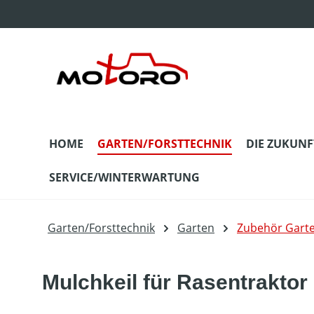
m Hauptinhalt springen
Zur Suche springen
Zur Hauptnavigation springen
HOME
GARTEN/FORSTTECHNIK
DIE ZUKUNF
SERVICE/WINTERWARTUNG
Garten/Forsttechnik
Garten
Zubehör Gart
Mulchkeil für Rasentrakto