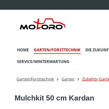
m Hauptinhalt springen
Zur Suche springen
Zur Hauptnavigation springen
HOME
GARTEN/FORSTTECHNIK
DIE ZUKUNF
SERVICE/WINTERWARTUNG
Garten/Forsttechnik
Garten
Zubehör Gart
Mulchkit 50 cm Kardan