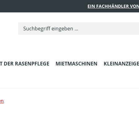
EIN FACHHÄNDLER VON
T DER RASENPFLEGE
MIETMASCHINEN
KLEINANZEIG
en