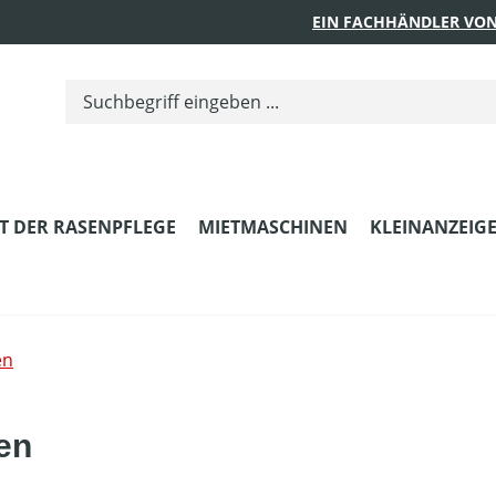
EIN FACHHÄNDLER VON
T DER RASENPFLEGE
MIETMASCHINEN
KLEINANZEIG
en
ren