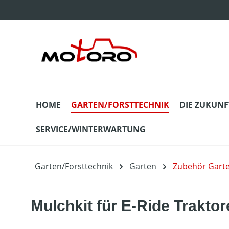
m Hauptinhalt springen
Zur Suche springen
Zur Hauptnavigation springen
HOME
GARTEN/FORSTTECHNIK
DIE ZUKUNF
SERVICE/WINTERWARTUNG
Garten/Forsttechnik
Garten
Zubehör Gart
Mulchkit für E-Ride Trakto