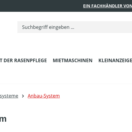
EIN FACHHÄNDLER VON
T DER RASENPFLEGE
MIETMASCHINEN
KLEINANZEIG
ssysteme
Anbau-System
cm