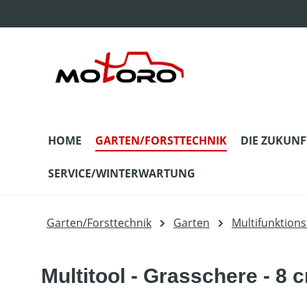
m Hauptinhalt springen
Zur Suche springen
Zur Hauptnavigation springen
HOME
GARTEN/FORSTTECHNIK
DIE ZUKUNF
SERVICE/WINTERWARTUNG
Garten/Forsttechnik
Garten
Multifunktion
Multitool - Grasschere - 8 