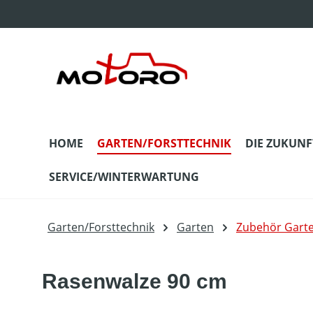
m Hauptinhalt springen
Zur Suche springen
Zur Hauptnavigation springen
HOME
GARTEN/FORSTTECHNIK
DIE ZUKUNF
SERVICE/WINTERWARTUNG
Garten/Forsttechnik
Garten
Zubehör Gart
Rasenwalze 90 cm