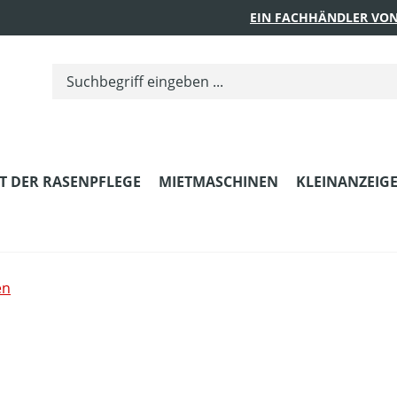
EIN FACHHÄNDLER VON
T DER RASENPFLEGE
MIETMASCHINEN
KLEINANZEIG
en