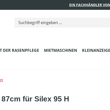
EIN FACHHÄNDLER VON
T DER RASENPFLEGE
MIETMASCHINEN
KLEINANZEIG
en
87cm für Silex 95 H