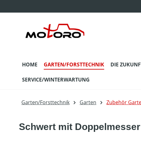
m Hauptinhalt springen
Zur Suche springen
Zur Hauptnavigation springen
HOME
GARTEN/FORSTTECHNIK
DIE ZUKUNF
SERVICE/WINTERWARTUNG
Garten/Forsttechnik
Garten
Zubehör Gart
Schwert mit Doppelmesser 