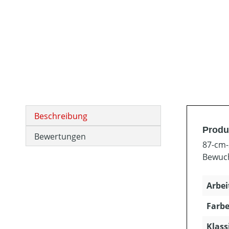
Beschreibung
Produ
Bewertungen
87-cm-
Bewuc
Arbei
Farbe
Klass