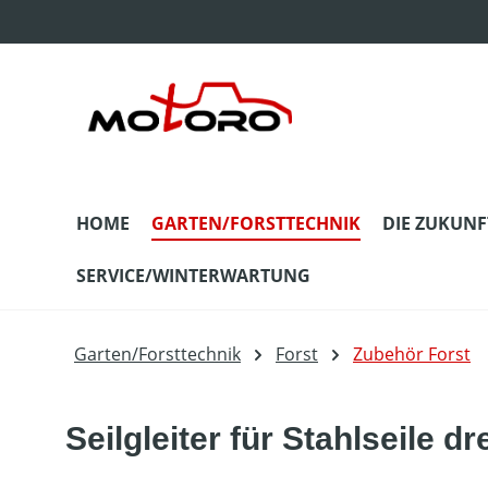
m Hauptinhalt springen
Zur Suche springen
Zur Hauptnavigation springen
HOME
GARTEN/FORSTTECHNIK
DIE ZUKUNF
SERVICE/WINTERWARTUNG
Garten/Forsttechnik
Forst
Zubehör Forst
Seilgleiter für Stahlseile d