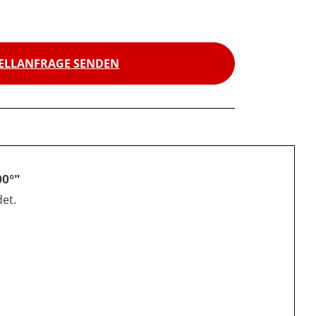
ELLANFRAGE SENDEN
00°"
det.