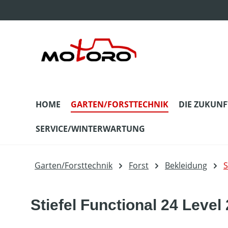
m Hauptinhalt springen
Zur Suche springen
Zur Hauptnavigation springen
HOME
GARTEN/FORSTTECHNIK
DIE ZUKUNF
SERVICE/WINTERWARTUNG
Garten/Forsttechnik
Forst
Bekleidung
S
Stiefel Functional 24 Level 