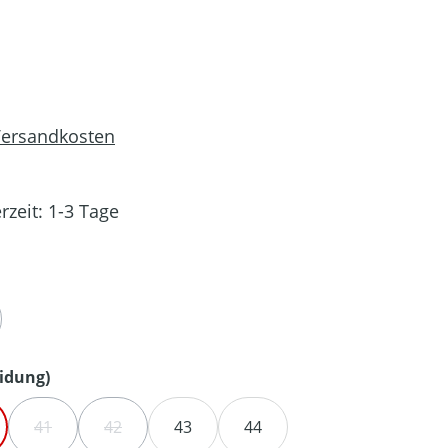
 Versandkosten
rzeit: 1-3 Tage
en
 IST ZURZEIT NICHT VERFÜGBAR.)
auswählen
idung)
41
42
43
44
 IST ZURZEIT NICHT VERFÜGBAR.)
(DIESE OPTION IST ZURZEIT NICHT VERFÜGBAR.)
(DIESE OPTION IST ZURZEIT NICHT VERFÜGBAR.)