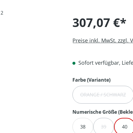
307,07 €*
Preise inkl. MwSt. zzgl.
Sofort verfügbar, Liefe
auswähl
Farbe (Variante)
ORANGE / SCHWARZ
(DIESE OPTION
Numerische Größe (Bekle
38
39
40
(DIESE OPTION