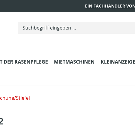
EIN FACHHÄNDLER VON
T DER RASENPFLEGE
MIETMASCHINEN
KLEINANZEIG
chuhe/Stiefel
2