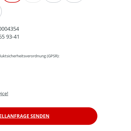
EIT NICHT VERFÜGBAR.)
 IST ZURZEIT NICHT VERFÜGBAR.)
SE OPTION IST ZURZEIT NICHT VERFÜGBAR.)
0004354
65 93-41
uktsicherheitsverordnung (GPSR):
ice!
ELLANFRAGE SENDEN