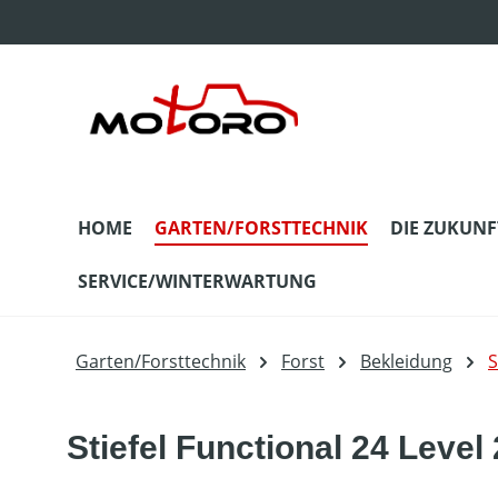
m Hauptinhalt springen
Zur Suche springen
Zur Hauptnavigation springen
HOME
GARTEN/FORSTTECHNIK
DIE ZUKUNF
SERVICE/WINTERWARTUNG
Garten/Forsttechnik
Forst
Bekleidung
S
Stiefel Functional 24 Level 