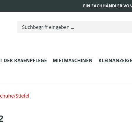
EIN FACHHÄNDLER VON
T DER RASENPFLEGE
MIETMASCHINEN
KLEINANZEIG
chuhe/Stiefel
2