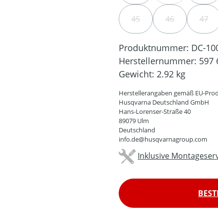
45
46
47
(DIESE OPTION IST ZURZ
(DIESE OPTION
(DIE
Produktnummer:
DC-10
Herstellernummer:
597 
Gewicht:
2.92 kg
Herstellerangaben gemäß EU-Prod
Husqvarna Deutschland GmbH
Hans-Lorenser-Straße 40
89079 Ulm
Deutschland
info.de@husqvarnagroup.com
Inklusive Montageserv
BEST